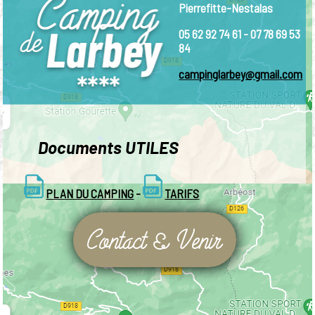
Pierrefitte-Nestalas
05 62 92 74 61 - 07 78 69 53
84
campinglarbey@gmail.com
Documents
UTILES
PLAN DU CAMPING
-
TARIFS
Contact & Venir