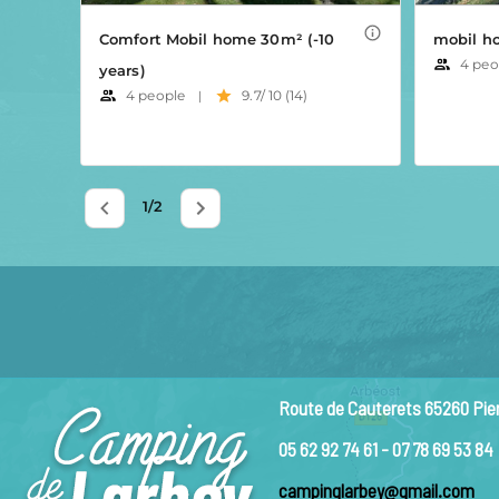
Route de Cauterets 65260 Pie
05 62 92 74 61 - 07 78 69 53 84
campinglarbey@gmail.com