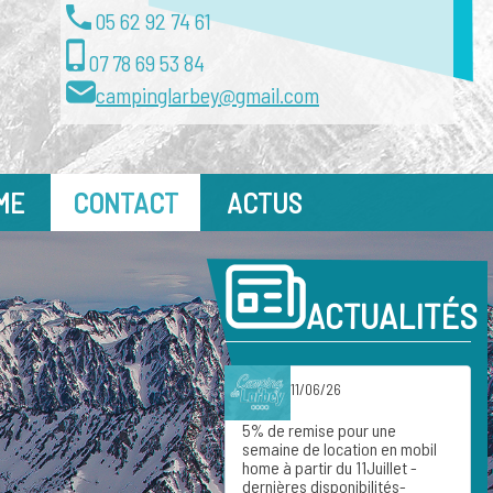
05 62 92 74 61
07 78 69 53 84
campinglarbey@gmail.com
ME
CONTACT
ACTUS
ACTUALITÉS